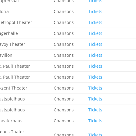
upfersaal
Chansons
Tickets
loria
Chansons
Tickets
etropol Theater
Chansons
Tickets
agerhalle
Chansons
Tickets
avoy Theater
Chansons
Tickets
avillon
Chansons
Tickets
t. Pauli Theater
Chansons
Tickets
t. Pauli Theater
Chansons
Tickets
kzent Theater
Chansons
Tickets
ustspielhaus
Chansons
Tickets
ustspielhaus
Chansons
Tickets
heaterhaus
Chansons
Tickets
eues Thater
Chansons
Tickets