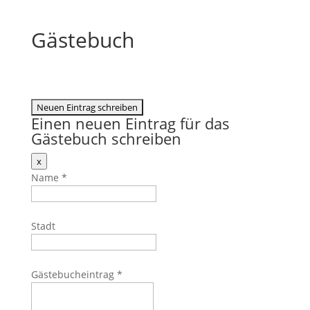
Gästebuch
Einen neuen Eintrag für das
Gästebuch schreiben
Dieses
x
Formular
Name
*
ausblenden
Stadt
Gästebucheintrag
*