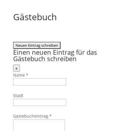
Gästebuch
Einen neuen Eintrag für das
Gästebuch schreiben
Dieses
x
Formular
Name
*
ausblenden
Stadt
Gästebucheintrag
*