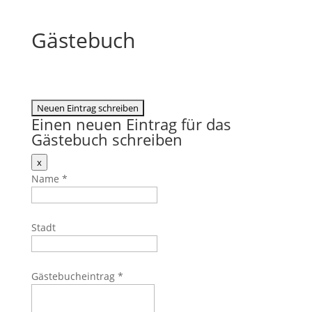
Gästebuch
Einen neuen Eintrag für das
Gästebuch schreiben
Dieses
x
Formular
Name
*
ausblenden
Stadt
Gästebucheintrag
*