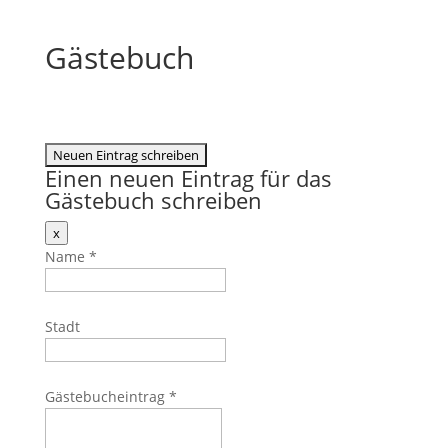
Gästebuch
Einen neuen Eintrag für das
Gästebuch schreiben
Dieses
x
Formular
Name
*
ausblenden
Stadt
Gästebucheintrag
*