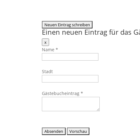
Einen neuen Eintrag für das 
Dieses
x
Formular
Name
*
ausblenden
Stadt
Gästebucheintrag
*