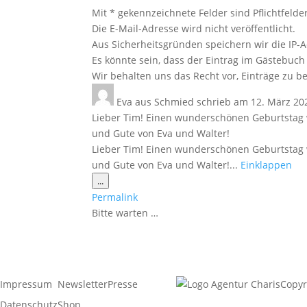
Mit * gekennzeichnete Felder sind Pflichtfelder
Die E-Mail-Adresse wird nicht veröffentlicht.
Aus Sicherheitsgründen speichern wir die IP-A
Es könnte sein, dass der Eintrag im Gästebuch 
Wir behalten uns das Recht vor, Einträge zu be
Eva
aus
Schmied
schrieb am
12. März 20
Lieber Tim! Einen wunderschönen Geburtstag w
und Gute von Eva und Walter!
Lieber Tim! Einen wunderschönen Geburtstag w
und Gute von Eva und Walter!...
Einklappen
Diese
...
Metabox
Permalink
ein-/ausblenden.
Bitte warten …
Impressum
Newsletter
Presse
Copyr
Datenschutz
Shop