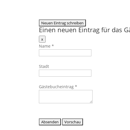
Einen neuen Eintrag für das 
Dieses
x
Formular
Name
*
ausblenden
Stadt
Gästebucheintrag
*