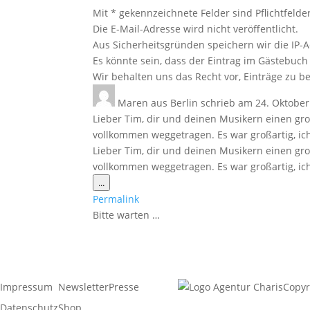
Mit * gekennzeichnete Felder sind Pflichtfelder
Die E-Mail-Adresse wird nicht veröffentlicht.
Aus Sicherheitsgründen speichern wir die IP-A
Es könnte sein, dass der Eintrag im Gästebuch 
Wir behalten uns das Recht vor, Einträge zu be
Maren
aus
Berlin
schrieb am
24. Oktober
Lieber Tim, dir und deinen Musikern einen gr
vollkommen weggetragen. Es war großartig, ich
Lieber Tim, dir und deinen Musikern einen gr
vollkommen weggetragen. Es war großartig, ich 
Diese
...
Metabox
Permalink
ein-/ausblenden.
Bitte warten …
Impressum
Newsletter
Presse
Copyr
Datenschutz
Shop