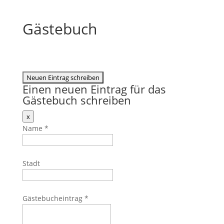
Gästebuch
Einen neuen Eintrag für das
Gästebuch schreiben
Dieses
x
Formular
Name
*
ausblenden
Stadt
Gästebucheintrag
*