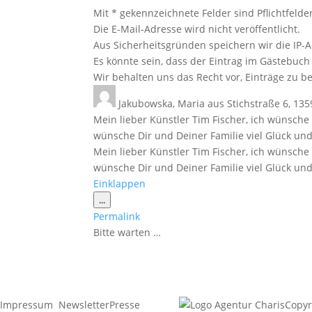
Mit * gekennzeichnete Felder sind Pflichtfelder
Die E-Mail-Adresse wird nicht veröffentlicht.
Aus Sicherheitsgründen speichern wir die IP-A
Es könnte sein, dass der Eintrag im Gästebuch 
Wir behalten uns das Recht vor, Einträge zu be
Jakubowska, Maria
aus
Stichstraße 6, 135
Mein lieber Künstler Tim Fischer, ich wünsch
wünsche Dir und Deiner Familie viel Glück un
Mein lieber Künstler Tim Fischer, ich wünsch
wünsche Dir und Deiner Familie viel Glück un
Einklappen
Diese
...
Metabox
Permalink
ein-/ausblenden.
Bitte warten …
Impressum
Newsletter
Presse
Copyr