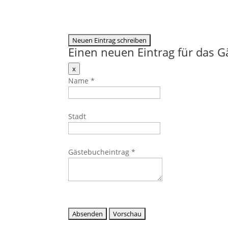
Einen neuen Eintrag für das 
Dieses
x
Formular
Name
*
ausblenden
Stadt
Gästebucheintrag
*