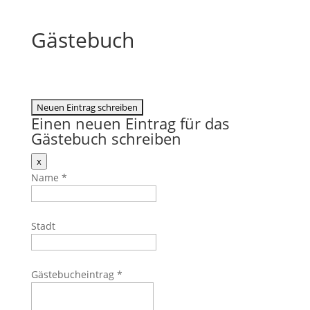
Gästebuch
Einen neuen Eintrag für das
Gästebuch schreiben
Dieses
x
Formular
Name
*
ausblenden
Stadt
Gästebucheintrag
*