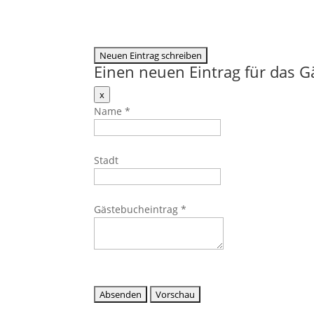
Einen neuen Eintrag für das 
Dieses
x
Formular
Name
*
ausblenden
Stadt
Gästebucheintrag
*