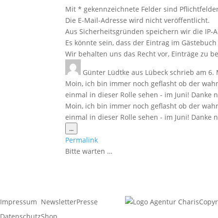
Mit * gekennzeichnete Felder sind Pflichtfelder
Die E-Mail-Adresse wird nicht veröffentlicht.
Aus Sicherheitsgründen speichern wir die IP-A
Es könnte sein, dass der Eintrag im Gästebuch 
Wir behalten uns das Recht vor, Einträge zu be
Günter Lüdtke
aus
Lübeck
schrieb am
6. 
Moin, ich bin immer noch geflasht ob der wahn
einmal in dieser Rolle sehen - im Juni! Danke
Moin, ich bin immer noch geflasht ob der wahn
einmal in dieser Rolle sehen - im Juni! Danke
Diese
...
Metabox
Permalink
ein-/ausblenden.
Bitte warten …
Impressum
Newsletter
Presse
Copyr
Datenschutz
Shop