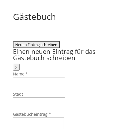
Gästebuch
Einen neuen Eintrag für das
Gästebuch schreiben
Dieses
x
Formular
Name
*
ausblenden
Stadt
Gästebucheintrag
*