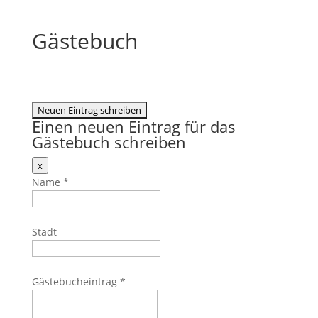
Gästebuch
Einen neuen Eintrag für das
Gästebuch schreiben
Dieses
x
Formular
Name
*
ausblenden
Stadt
Gästebucheintrag
*