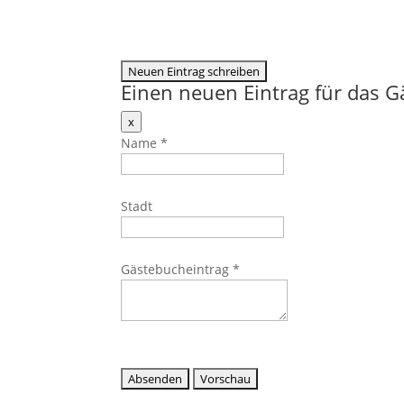
Einen neuen Eintrag für das 
Dieses
x
Formular
Name
*
ausblenden
Stadt
Gästebucheintrag
*