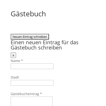
Gästebuch
Einen neuen Eintrag für das
Gästebuch schreiben
Dieses
x
Formular
Name
*
ausblenden
Stadt
Gästebucheintrag
*