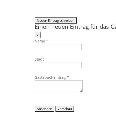
Einen neuen Eintrag für das 
Dieses
x
Formular
Name
*
ausblenden
Stadt
Gästebucheintrag
*