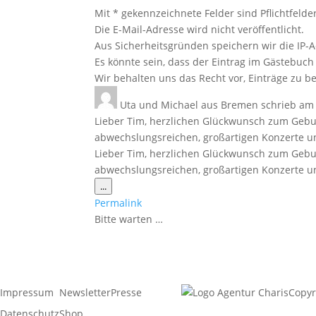
Mit * gekennzeichnete Felder sind Pflichtfelder
Die E-Mail-Adresse wird nicht veröffentlicht.
Aus Sicherheitsgründen speichern wir die IP-A
Es könnte sein, dass der Eintrag im Gästebuch 
Wir behalten uns das Recht vor, Einträge zu be
Uta und Michael
aus
Bremen
schrieb am
Lieber Tim, herzlichen Glückwunsch zum Gebur
abwechslungsreichen, großartigen Konzerte u
Lieber Tim, herzlichen Glückwunsch zum Gebur
abwechslungsreichen, großartigen Konzerte u
Diese
...
Metabox
Permalink
ein-/ausblenden.
Bitte warten …
Impressum
Newsletter
Presse
Copyr
Datenschutz
Shop