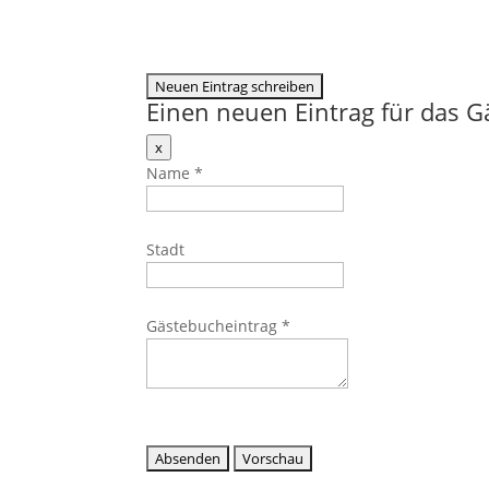
Einen neuen Eintrag für das 
Dieses
x
Formular
Name
*
ausblenden
Stadt
Gästebucheintrag
*