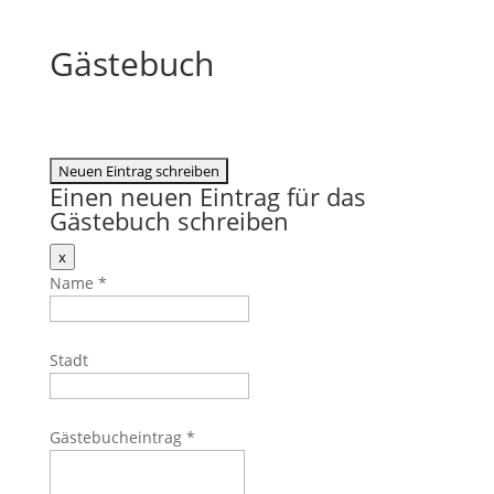
Gästebuch
Einen neuen Eintrag für das
Gästebuch schreiben
Dieses
x
Formular
Name
*
ausblenden
Stadt
Gästebucheintrag
*