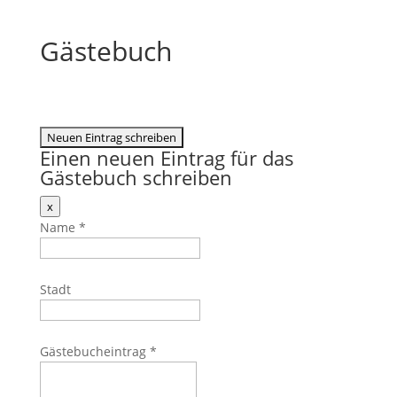
Gästebuch
Einen neuen Eintrag für das
Gästebuch schreiben
Dieses
x
Formular
Name
*
ausblenden
Stadt
Gästebucheintrag
*