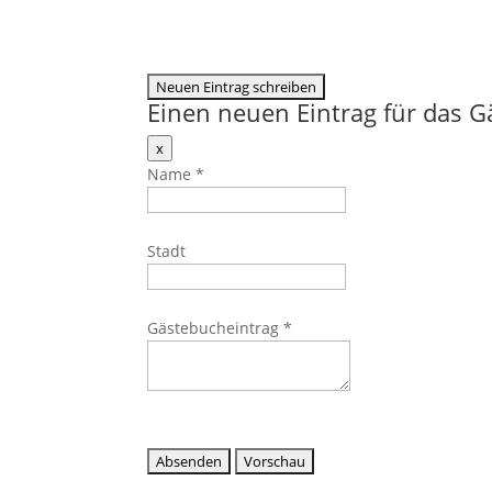
Einen neuen Eintrag für das 
Dieses
x
Formular
Name
*
ausblenden
Stadt
Gästebucheintrag
*