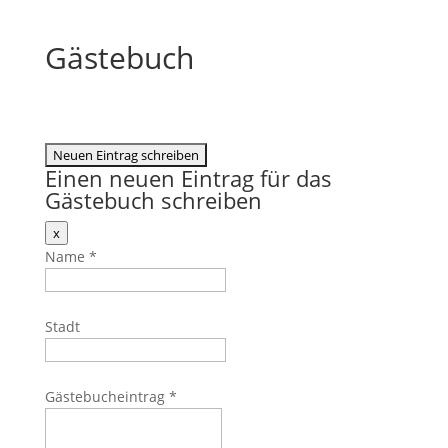
Gästebuch
Einen neuen Eintrag für das
Gästebuch schreiben
Dieses
x
Formular
Name
*
ausblenden
Stadt
Gästebucheintrag
*