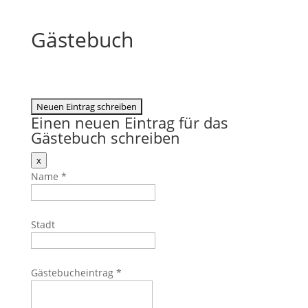
Gästebuch
Einen neuen Eintrag für das
Gästebuch schreiben
Dieses
x
Formular
Name
*
ausblenden
Stadt
Gästebucheintrag
*