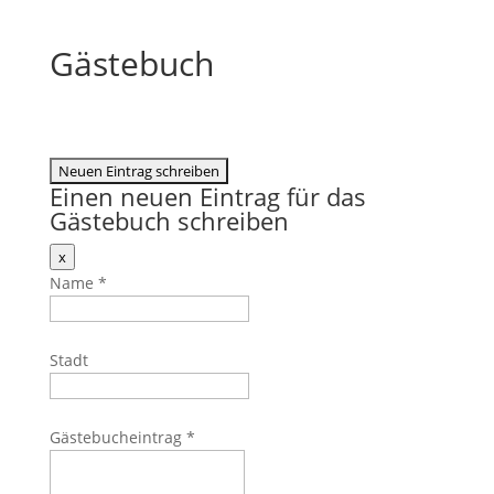
Gästebuch
Einen neuen Eintrag für das
Gästebuch schreiben
Dieses
x
Formular
Name
*
ausblenden
Stadt
Gästebucheintrag
*