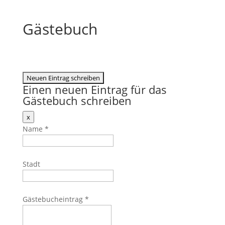
Gästebuch
Einen neuen Eintrag für das
Gästebuch schreiben
Dieses
x
Formular
Name
*
ausblenden
Stadt
Gästebucheintrag
*