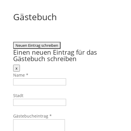
Gästebuch
Einen neuen Eintrag für das
Gästebuch schreiben
Dieses
x
Formular
Name
*
ausblenden
Stadt
Gästebucheintrag
*