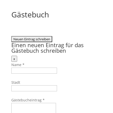
Gästebuch
Einen neuen Eintrag für das
Gästebuch schreiben
Dieses
x
Formular
Name
*
ausblenden
Stadt
Gästebucheintrag
*