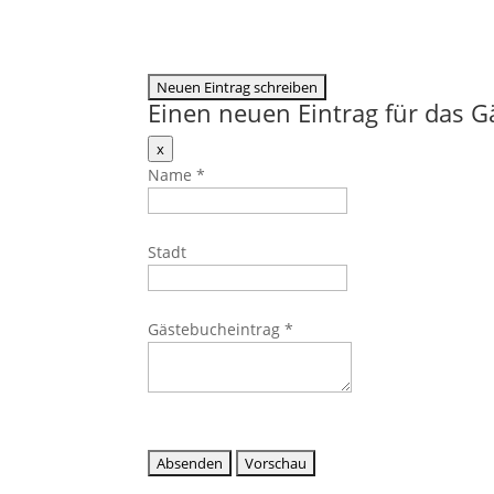
Einen neuen Eintrag für das 
Dieses
x
Formular
Name
*
ausblenden
Stadt
Gästebucheintrag
*