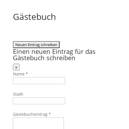
Gästebuch
Einen neuen Eintrag für das
Gästebuch schreiben
Dieses
x
Formular
Name
*
ausblenden
Stadt
Gästebucheintrag
*