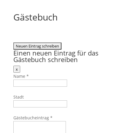
Gästebuch
Einen neuen Eintrag für das
Gästebuch schreiben
Dieses
x
Formular
Name
*
ausblenden
Stadt
Gästebucheintrag
*