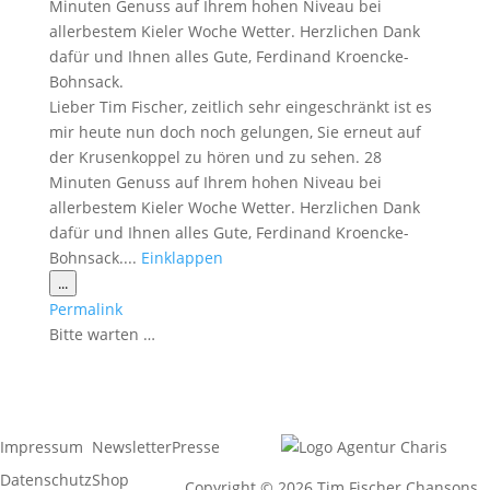
Minuten Genuss auf Ihrem hohen Niveau bei
allerbestem Kieler Woche Wetter. Herzlichen Dank
dafür und Ihnen alles Gute, Ferdinand Kroencke-
Bohnsack.
Lieber Tim Fischer, zeitlich sehr eingeschränkt ist es
mir heute nun doch noch gelungen, Sie erneut auf
der Krusenkoppel zu hören und zu sehen. 28
Minuten Genuss auf Ihrem hohen Niveau bei
allerbestem Kieler Woche Wetter. Herzlichen Dank
dafür und Ihnen alles Gute, Ferdinand Kroencke-
Bohnsack....
Einklappen
Diese
...
Metabox
Permalink
ein-/ausblenden.
Bitte warten …
Impressum
Newsletter
Presse
Datenschutz
Shop
Copyright © 2026 Tim Fischer Chansons