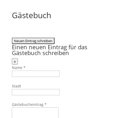
Gästebuch
Einen neuen Eintrag für das
Gästebuch schreiben
Dieses
x
Formular
Name
*
ausblenden
Stadt
Gästebucheintrag
*