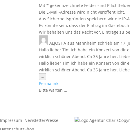
Mit * gekennzeichnete Felder sind Pflichtfelder
Die E-Mail-Adresse wird nicht veröffentlicht.
Aus Sicherheitsgründen speichern wir die IP-A
Es könnte sein, dass der Eintrag im Gästebuch 
Wir behalten uns das Recht vor, Einträge zu be
ALJOSHA
aus
Mannheim
schrieb am
17. J
Hallo lieber Tim ich habe ein Konzert von dir
wirklich schöner Abend. Ca 35 Jahre her. Lieb
Hallo lieber Tim ich habe ein Konzert von dir
wirklich schöner Abend. Ca 35 Jahre her. Liebe
Diese
...
Metabox
Permalink
ein-/ausblenden.
Bitte warten …
Impressum
Newsletter
Presse
Copyr
Datenschutz
Shop