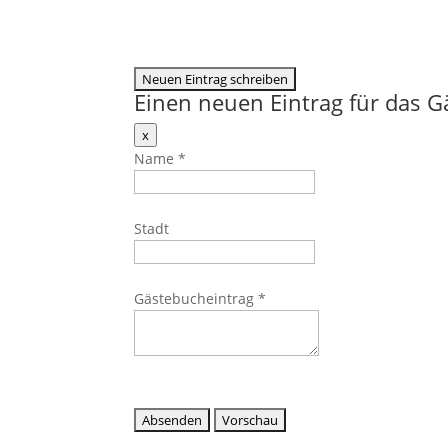
Einen neuen Eintrag für das 
Dieses
x
Formular
Name
*
ausblenden
Stadt
Gästebucheintrag
*