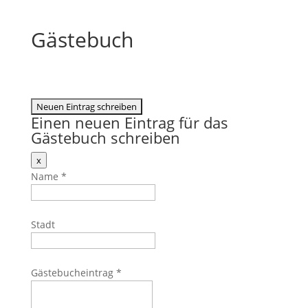
Gästebuch
Einen neuen Eintrag für das
Gästebuch schreiben
Dieses
x
Formular
Name
*
ausblenden
Stadt
Gästebucheintrag
*