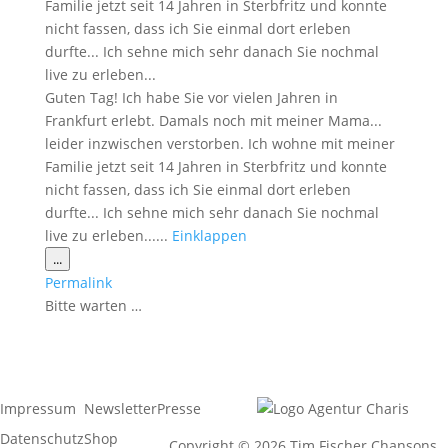
Familie jetzt seit 14 Jahren in Sterbfritz und konnte
nicht fassen, dass ich Sie einmal dort erleben
durfte... Ich sehne mich sehr danach Sie nochmal
live zu erleben...
Guten Tag! Ich habe Sie vor vielen Jahren in
Frankfurt erlebt. Damals noch mit meiner Mama...
leider inzwischen verstorben. Ich wohne mit meiner
Familie jetzt seit 14 Jahren in Sterbfritz und konnte
nicht fassen, dass ich Sie einmal dort erleben
durfte... Ich sehne mich sehr danach Sie nochmal
live zu erleben......
Einklappen
Diese
...
Metabox
Permalink
ein-/ausblenden.
Bitte warten …
Impressum
Newsletter
Presse
Datenschutz
Shop
Copyright © 2026 Tim Fischer Chansons