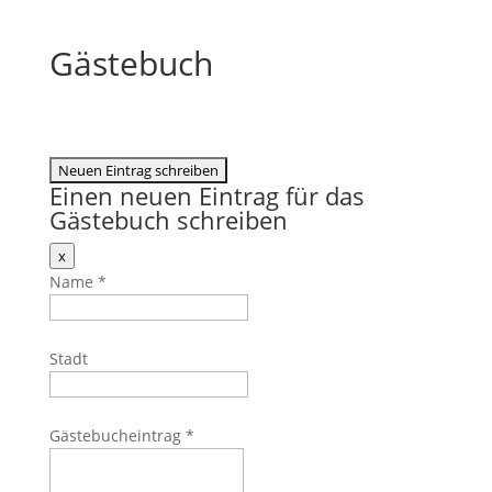
Gästebuch
Einen neuen Eintrag für das
Gästebuch schreiben
Dieses
x
Formular
Name
*
ausblenden
Stadt
Gästebucheintrag
*