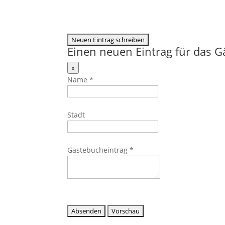
Einen neuen Eintrag für das 
Dieses
x
Formular
Name
*
ausblenden
Stadt
Gästebucheintrag
*