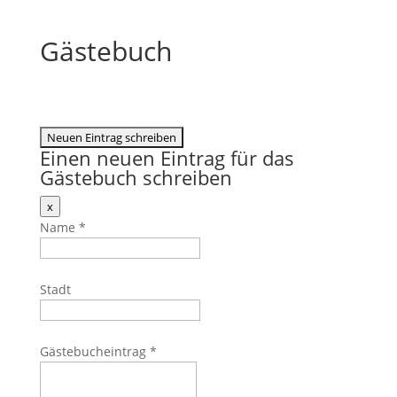
Gästebuch
Einen neuen Eintrag für das
Gästebuch schreiben
Dieses
x
Formular
Name
*
ausblenden
Stadt
Gästebucheintrag
*