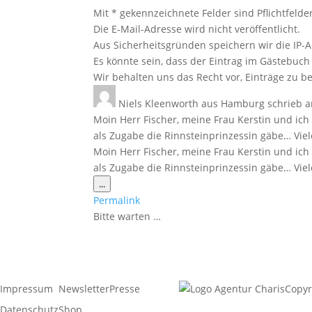
Mit * gekennzeichnete Felder sind Pflichtfelder
Die E-Mail-Adresse wird nicht veröffentlicht.
Aus Sicherheitsgründen speichern wir die IP-A
Es könnte sein, dass der Eintrag im Gästebuch 
Wir behalten uns das Recht vor, Einträge zu be
Niels Kleenworth
aus
Hamburg
schrieb 
Moin Herr Fischer, meine Frau Kerstin und ic
als Zugabe die Rinnsteinprinzessin gäbe… Vie
Moin Herr Fischer, meine Frau Kerstin und ic
als Zugabe die Rinnsteinprinzessin gäbe… Viel
Diese
...
Metabox
Permalink
ein-/ausblenden.
Bitte warten …
Impressum
Newsletter
Presse
Copyr
Datenschutz
Shop