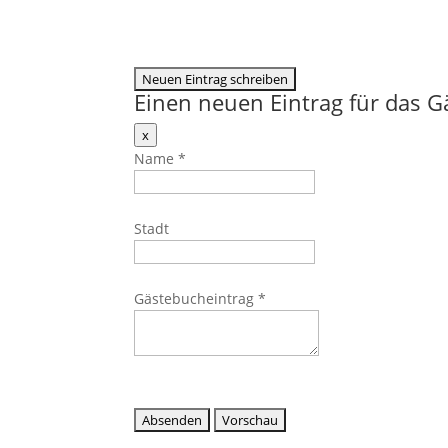
Einen neuen Eintrag für das 
Dieses
x
Formular
Name
*
ausblenden
Stadt
Gästebucheintrag
*