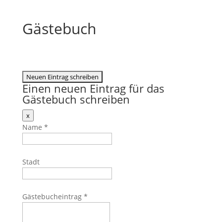
Gästebuch
Einen neuen Eintrag für das
Gästebuch schreiben
Dieses
x
Formular
Name
*
ausblenden
Stadt
Gästebucheintrag
*